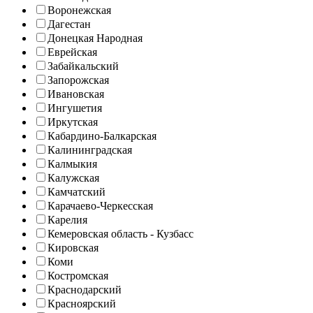
Воронежская
Дагестан
Донецкая Народная
Еврейская
Забайкальский
Запорожская
Ивановская
Ингушетия
Иркутская
Кабардино-Балкарская
Калининградская
Калмыкия
Калужская
Камчатский
Карачаево-Черкесская
Карелия
Кемеровская область - Кузбасс
Кировская
Коми
Костромская
Краснодарский
Красноярский