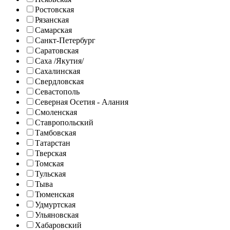
Ростовская
Рязанская
Самарская
Санкт-Петербург
Саратовская
Саха /Якутия/
Сахалинская
Свердловская
Севастополь
Северная Осетия - Алания
Смоленская
Ставропольский
Тамбовская
Татарстан
Тверская
Томская
Тульская
Тыва
Тюменская
Удмуртская
Ульяновская
Хабаровский