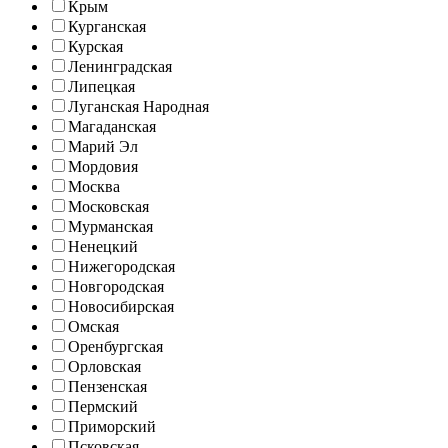
Крым
Курганская
Курская
Ленинградская
Липецкая
Луганская Народная
Магаданская
Марий Эл
Мордовия
Москва
Московская
Мурманская
Ненецкий
Нижегородская
Новгородская
Новосибирская
Омская
Оренбургская
Орловская
Пензенская
Пермский
Приморский
Псковская