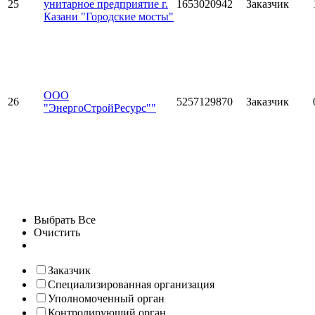
25
унитарное предприятие г.
1653020942
Заказчик
Казани "Городские мосты"
ООО
26
5257129870
Заказчик
"ЭнергоСтройРесурс""
Выбрать Все
Очистить
Заказчик
Специализированная организация
Уполномоченный орган
Контролирующий орган