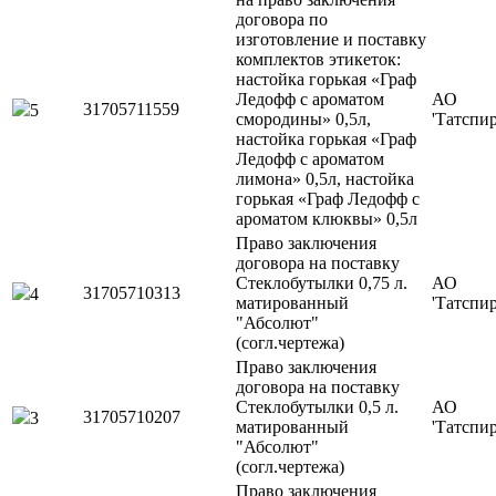
договора по
изготовление и поставку
комплектов этикеток:
настойка горькая «Граф
Ледофф с ароматом
АО
31705711559
5
смородины» 0,5л,
'Татспи
настойка горькая «Граф
Ледофф с ароматом
лимона» 0,5л, настойка
горькая «Граф Ледофф с
ароматом клюквы» 0,5л
Право заключения
договора на поставку
Стеклобутылки 0,75 л.
АО
31705710313
4
матированный
'Татспи
"Абсолют"
(согл.чертежа)
Право заключения
договора на поставку
Стеклобутылки 0,5 л.
АО
31705710207
3
матированный
'Татспи
"Абсолют"
(согл.чертежа)
Право заключения