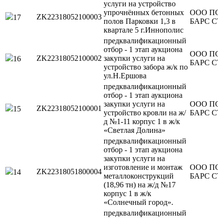
услуги на устройство
упрочнённых бетонных
ООО П
ZK22318052100003
17
полов Парковки 1,3 в
БАРС 
квартале 5 г.Иннополис
предквалификационный
отбор - 1 этап аукциона
ООО П
ZK22318052100002
закупки услуги на
16
БАРС 
устройство забора ж/к по
ул.Н.Ершова
предквалификационный
отбор - 1 этап аукциона
закупки услуги на
ООО П
ZK22318052100001
15
устройство кровли на ж/
БАРС 
д №1-11 корпус 1 в ж/к
«Светлая Долина»
предквалификационный
отбор - 1 этап аукциона
закупки услуги на
изготовление и монтаж
ООО П
ZK22318051800004
14
металлоконструкций
БАРС 
(18,96 тн) на ж/д №17
корпус 1 в ж/к
«Солнечный город».
предквалификационный