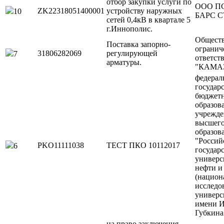
отбор закупки услуги по
ООО П
ZK22318051400001
устройству наружных
10
БАРС 
сетей 0,4кВ в квартале 5
г.Иннополис.
Обществ
Поставка запорно-
огранич
31806282069
регулирующей
7
ответст
арматуры.
"КАМАЗ
федерал
государ
бюджет
образов
учрежде
высшег
образов
"Россий
PKO11111038
ТЕСТ ПКО 10112017
6
государ
универс
нефти и 
(национ
исследо
универс
имени И
Губкина
на право заключения