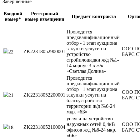
Завершенные
Входной
Реестровый
Предмет контракта
Орга
номер*
номер извещения
Проводится
предквалификационный
отбор - 1 этап аукциона
закупки услуги на
ООО П
ZK22318052900001
22
устройство
БАРС 
стройплощадки ж/д №1-
14 корпус 3 в ж/к
«Светлая Долина»
Проводится
предквалификационный
отбор - 1 этап аукциона
ООО П
ZK22318052200001
закупки услуги на
21
БАРС 
благоустройство
территории ж/д №6-24
мкр. «6Б»
услуги на устройство
наружных сетей 0,4кВ
ООО П
ZK22318052100004
18
офисов ж/д №6-24 мкр.
БАРС 
«6Б»