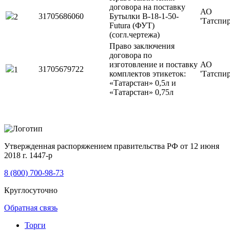
договора на поставку
АО
31705686060
Бутылки В-18-1-50-
2
'Татспи
Futura (ФУТ)
(согл.чертежа)
Право заключения
договора по
изготовление и поставку
АО
31705679722
1
комплектов этикеток:
'Татспи
«Татарстан» 0,5л и
«Татарстан» 0,75л
Утвержденная распоряжением правительства РФ от 12 июня
2018 г. 1447-р
8 (800) 700-98-73
Круглосуточно
Обратная связь
Торги